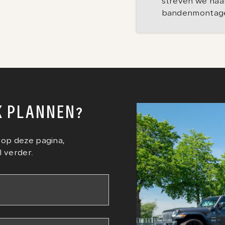
streven we naar
bandenmontage 
 PLANNEN?
 op deze pagina,
l verder.