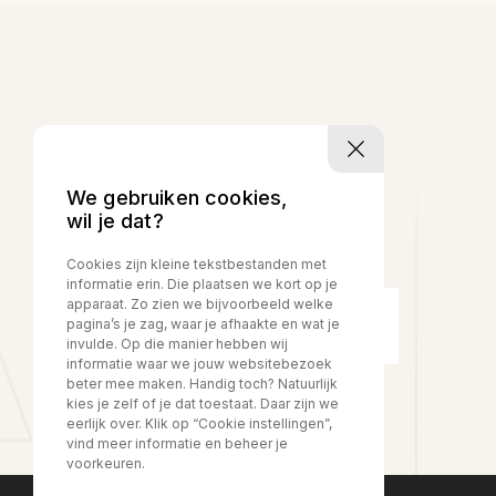
We gebruiken cookies,
wil je dat?
Cookies zijn kleine tekstbestanden met
informatie erin. Die plaatsen we kort op je
apparaat. Zo zien we bijvoorbeeld welke
Whatsapp
pagina’s je zag, waar je afhaakte en wat je
+31636375638
invulde. Op die manier hebben wij
informatie waar we jouw websitebezoek
beter mee maken. Handig toch? Natuurlijk
kies je zelf of je dat toestaat. Daar zijn we
eerlijk over. Klik op “Cookie instellingen”,
vind meer informatie en beheer je
voorkeuren.