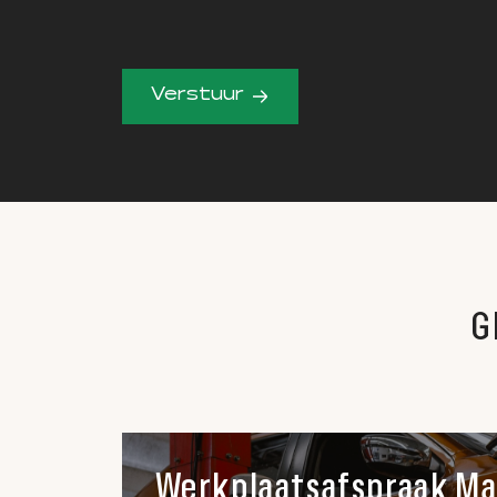
Verstuur
G
Werkplaatsafspraak M