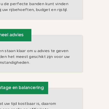
OPENINGSTIJDEN
t u de perfecte banden kunt vinden
j uw rijbehoeften, budget en rijstijl.
Ma. t/m vr
08.00 - 17.00
Za.
08.00 - 15.00
Zo.
Gesloten
neel advies
en staan klaar om u advies te geven
en het meest geschikt zijn voor uw
omstandigheden.
ntage en balancering
t uw tijd kostbaar is, daarom