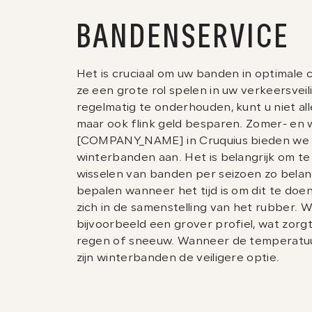
06
Verkocht
BANDENSERVICE
07
Contact
Het is cruciaal om uw banden in optimale 
ze een grote rol spelen in uw verkeersvei
regelmatig te onderhouden, kunt u niet allee
maar ook flink geld besparen. Zomer- en 
[COMPANY_NAME] in Cruquius bieden we z
winterbanden aan. Het is belangrijk om t
wisselen van banden per seizoen zo belang
bepalen wanneer het tijd is om dit te doen
zich in de samenstelling van het rubber
bijvoorbeeld een grover profiel, wat zorgt
regen of sneeuw. Wanneer de temperatuu
zijn winterbanden de veiligere optie.