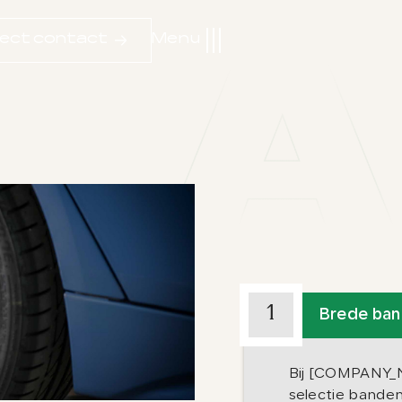
rect contact
Menu
1
Brede ba
Bij [COMPANY_
selectie bande