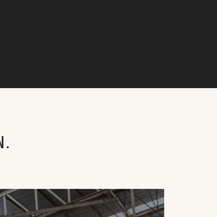
N.
APK