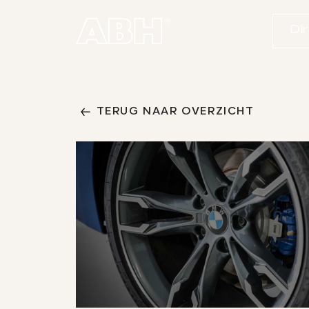
Di
01
Home
TERUG NAAR OVERZICHT
02
Aanbod
03
Diensten
04
Werkplaats
05
Over ons