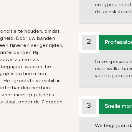
CONTACT
ADRES
en types, zoda
die aansluiten bi
023-524 24 90
Kruisweg 1525
verkoop@abh1.nl
2142 LB, Cruquius
conditie te houden, omdat
ligheid. Door uw banden
2
Professio
n fijner en veiliger rijden,
winterbanden Bij
owel zomer- als
Onze specialist
e begrijpen waarom het
over welke band
rijk is en hoe u kunt
voertuig en rij
. Het grootste verschil uit
. Winterbanden hebben
 voor meer grip tijdens
r daalt onder de 7 graden
3
Snelle mo
We begrijpen da