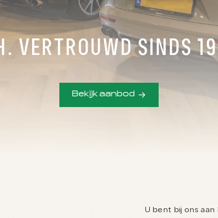
CONTACT
ADRES
023-524 24 90
Kruisweg 1525
H. VERTROUWD SINDS 19
verkoop@abh1.nl
2142 LB, Cruquius
Bekijk aanbod
U bent bij ons aan 