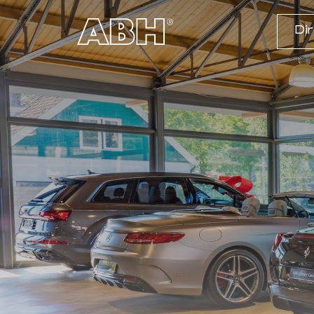
Di
01
Home
02
Aanbod
03
Diensten
04
Werkplaats
05
Over ons