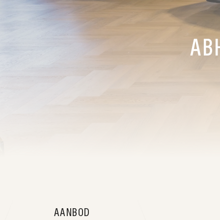
06
Verkocht
AB
07
Contact
AANBOD