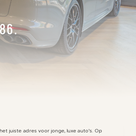
OPENINGSTIJDEN
Ma. t/m vr
08.00 - 17.00
86.
Za.
08.00 - 15.00
Zo.
Gesloten
het juiste adres voor jonge, luxe auto's. Op