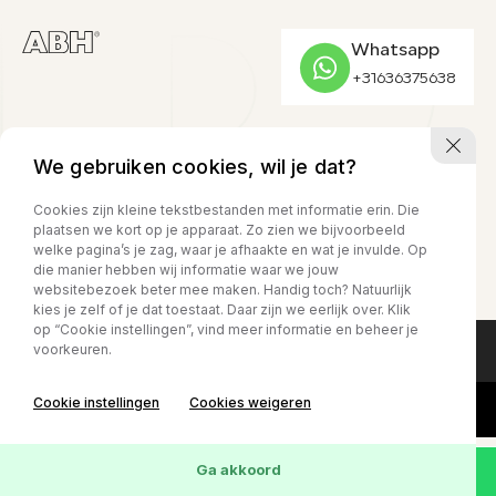
Whatsapp
CONTACT
ADRES
+31636375638
023-524 24 90
Kruisweg 1525
verkoop@abh1.nl
2142 LB, Cruquius
CONTACT
ADRES
OPENINGSTIJDEN
OPENINGSTIJDEN
We gebruiken cookies, wil je dat?
023-524 24 90
Kruisweg 1525
Ma. t/m vr
08.00 - 17.00
Ma. t/m vr
08.00 - 17.00
Cookies zijn kleine tekstbestanden met informatie erin. Die
Za.
08.00 - 15.00
verkoop@abh1.nl
2142 LB, Cruquius
plaatsen we kort op je apparaat. Zo zien we bijvoorbeeld
Za.
08.00 - 15.00
welke pagina’s je zag, waar je afhaakte en wat je invulde. Op
Zo.
Gesloten
Zo.
Gesloten
die manier hebben wij informatie waar we jouw
websitebezoek beter mee maken. Handig toch? Natuurlijk
kies je zelf of je dat toestaat. Daar zijn we eerlijk over. Klik
op “Cookie instellingen”, vind meer informatie en beheer je
voorkeuren.
Privacy policy
Cookie instellingen
Cookies weigeren
Ga akkoord