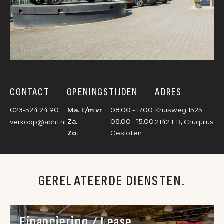
CONTACT
OPENINGSTIJDEN
ADRES
023-524 24 90
Ma. t/m vr
08.00 - 17.00
Kruisweg 1525
Za.
08.00 - 15.00
verkoop@abh1.nl
2142 LB, Cruquius
Zo.
Gesloten
GERELATEERDE DIENSTEN.
Financiering / Lease