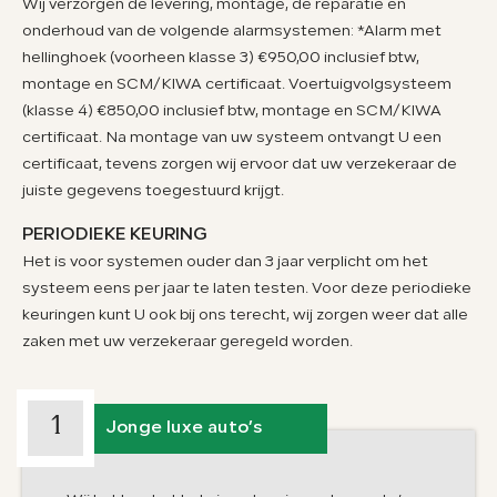
Wij verzorgen de levering, montage, de reparatie en
onderhoud van de volgende alarmsystemen: *Alarm met
hellinghoek (voorheen klasse 3) €950,00 inclusief btw,
CONTACT
ADRES
montage en SCM/KIWA certificaat. Voertuigvolgsysteem
(klasse 4) €850,00 inclusief btw, montage en SCM/KIWA
023-524 24 90
Kruisweg 1525
certificaat. Na montage van uw systeem ontvangt U een
verkoop@abh1.nl
2142 LB, Cruquius
OPENINGSTIJDEN
certificaat, tevens zorgen wij ervoor dat uw verzekeraar de
juiste gegevens toegestuurd krijgt.
Ma. t/m vr
08.00 - 17.00
Za.
08.00 - 15.00
PERIODIEKE KEURING
Zo.
Gesloten
Het is voor systemen ouder dan 3 jaar verplicht om het
systeem eens per jaar te laten testen. Voor deze periodieke
keuringen kunt U ook bij ons terecht, wij zorgen weer dat alle
zaken met uw verzekeraar geregeld worden.
1
Jonge luxe auto’s