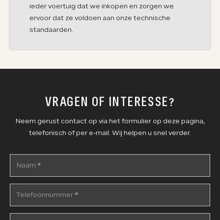
ieder voertuig dat we inkopen en zorgen we
ervoor dat ze voldoen aan onze technische
standaarden.
VRAGEN OF INTERESSE?
Neem gerust contact op via het formulier op deze pagina,
telefonisch of per e-mail. Wij helpen u snel verder.
Naam
*
Telefoonnummer
*