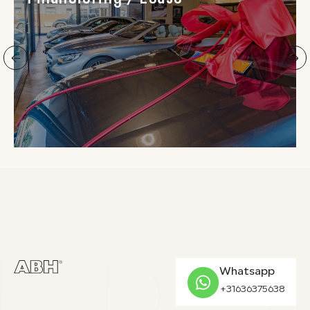
Whatsapp
+31636375638