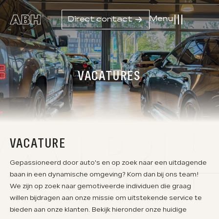
Menu
Direct contact
01
Home
VACATURES
02
Aanbod
03
Diensten
04
Werkplaats
VACATURE
05
Over ons
Gepassioneerd door auto's en op zoek naar een uitdagende
baan in een dynamische omgeving? Kom dan bij ons team!
06
Verkocht
We zijn op zoek naar gemotiveerde individuen die graag
willen bijdragen aan onze missie om uitstekende service te
07
Contact
bieden aan onze klanten. Bekijk hieronder onze huidige