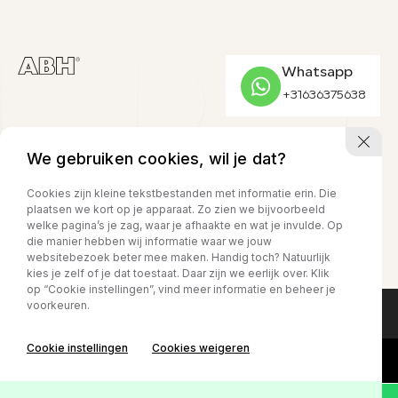
Whatsapp
+31636375638
We gebruiken cookies, wil je dat?
CONTACT
ADRES
OPENINGSTIJDEN
Cookies zijn kleine tekstbestanden met informatie erin. Die
023-524 24 90
Kruisweg 1525
Ma. t/m vr
08.00 - 17.00
plaatsen we kort op je apparaat. Zo zien we bijvoorbeeld
Za.
08.00 - 15.00
verkoop@abh1.nl
2142 LB, Cruquius
welke pagina’s je zag, waar je afhaakte en wat je invulde. Op
Zo.
Gesloten
die manier hebben wij informatie waar we jouw
websitebezoek beter mee maken. Handig toch? Natuurlijk
kies je zelf of je dat toestaat. Daar zijn we eerlijk over. Klik
op “Cookie instellingen”, vind meer informatie en beheer je
voorkeuren.
Privacy policy
Cookie instellingen
Cookies weigeren