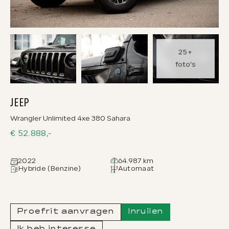
CONTACT
ADRES
023-524 24 90
Kruisweg 1525
25+
verkoop@abh1.nl
2142 LB, Cruquius
foto's
OPENINGSTIJDEN
Ma. t/m vr
08.00 - 17.00
JEEP
Za.
08.00 - 15.00
Zo.
Gesloten
Wrangler Unlimited 4xe 380 Sahara
€ 52.888,-
2022
64.987 km
Hybride (Benzine)
Automaat
Proefrit aanvragen
Inruilen