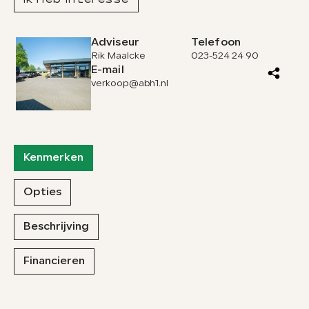
Ik heb interesse
Adviseur
Telefoon
Rik Maalcke
023-524 24 90
E-mail
verkoop@abh1.nl
Kenmerken
Opties
Beschrijving
Financieren