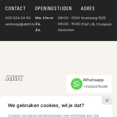
CONTACT
OPENINGSTIJDEN
ADRES
023-524 24 90
Ma. t/m vr
08.00 - 17.00
Kruisweg 1525
Za.
08.00 - 15.00
verkoop@abh1.nl
2142 LB, Cruquius
Zo.
Gesloten
Whatsapp
+31636375638
We gebruiken cookies, wil je dat?
CONTACT
ADRES
OPENINGSTIJDEN
023-524 24 90
Kruisweg 1525
Ma. t/m vr
08.00 - 17.00
Cookies zijn kleine tekstbestanden met informatie erin. Die