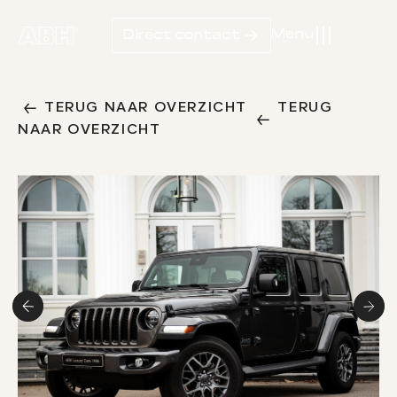
Menu
Direct contact
01
Home
TERUG NAAR OVERZICHT
TERUG
NAAR OVERZICHT
02
Aanbod
03
Diensten
04
Werkplaats
05
Over ons
06
Verkocht
07
Contact